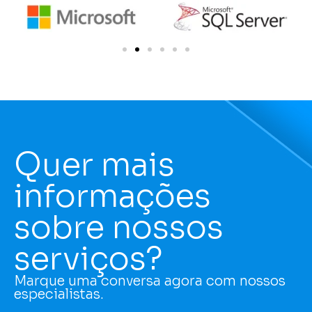
Quer mais
informações
sobre nossos
serviços?
Marque uma conversa agora com nossos
especialistas.