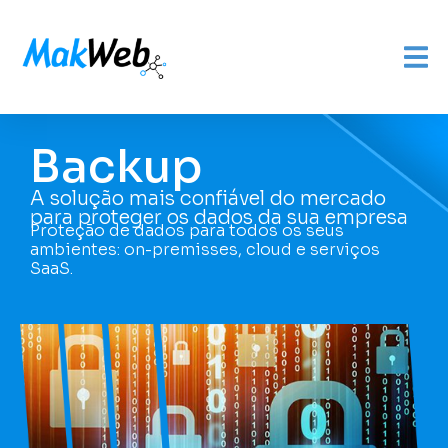
Backup
A solução mais confiável do mercado
para proteger os dados da sua empresa
Proteção de dados para todos os seus
ambientes: on-premisses, cloud e serviços
SaaS.