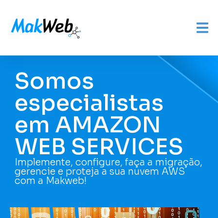
Somos
especialistas
em AMAZON
WEB SERVICES
Implemente, configure, faça a migração,
gerencie e proteja a sua nuvem AWS
com a
Makweb!