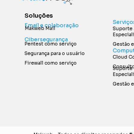
Soluções
Serviço
Email e colaboração
Makweb Mail
Suporte 
Especial
Cibersegurança
Pentest como serviço
Gestão e
Comput
Segurança para o usuário
Cloud Co
Firewall como serviço
Consult
Suporte 
Especial
Gestão e