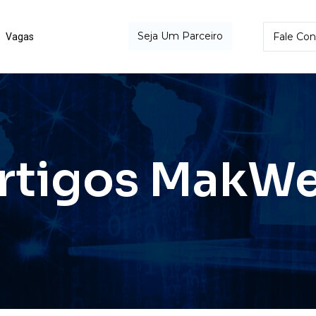
Seja Um Parceiro
Fale Co
Vagas
rtigos MakW