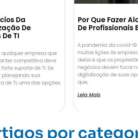
ícios Da
Por Que Fazer A
ização De
De Profissionais 
 De TI
A pandemia da covid-19
muitas lições às empres
, qualquer empresa que
delas é que os proprietá
anter competitiva deve
negócios devem focar n
forte suporte de TI. Se
digitalização de suas op
r planejando sua
que,
ura de TI, uma das opções
Leia Mais
tigos por catego