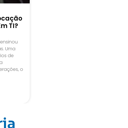
locação
Em TI?
 ensinou
as. Uma
rios de
a
erações, o
ria