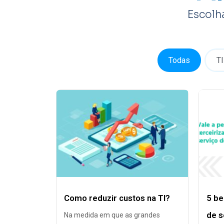
Escolh
Todas
TI
Como reduzir custos na TI?
5 be
de s
Na medida em que as grandes