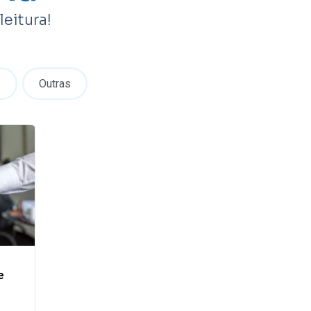
eitura!
s
Outras
e