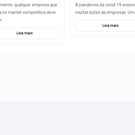
lmente, qualquer empresa que
A pandemia da covid-19 ensin
a se manter competitiva deve
muitas lições às empresas. Uma
...
Leia mais
Leia mais