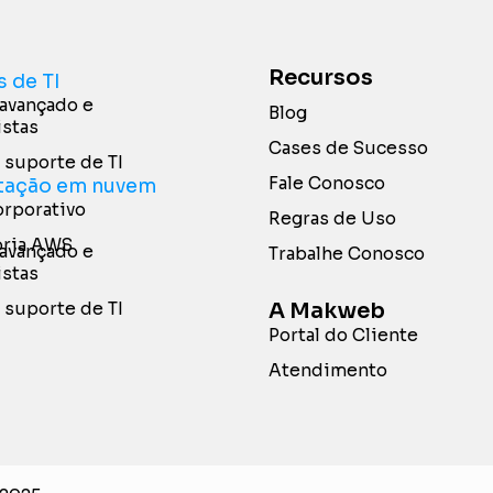
Recursos
s de TI
avançado e
Blog
istas
Cases de Sucesso
 suporte de TI
Fale Conosco
ação em nuvem
rporativo
Regras de Uso
oria AWS
avançado e
Trabalhe Conosco
istas
A Makweb
 suporte de TI
Portal do Cliente
Atendimento