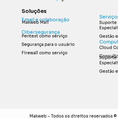
Soluções
Serviço
Email e colaboração
Makweb Mail
Suporte 
Especial
Cibersegurança
Pentest como serviço
Gestão e
Comput
Segurança para o usuário
Cloud Co
Firewall como serviço
Consult
Suporte 
Especial
Gestão e
Makweb – Todos os direitos reservados ©