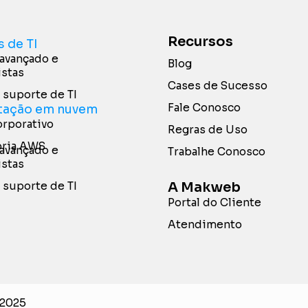
Recursos
s de TI
avançado e
Blog
istas
Cases de Sucesso
 suporte de TI
Fale Conosco
ação em nuvem
rporativo
Regras de Uso
oria AWS
avançado e
Trabalhe Conosco
istas
A Makweb
 suporte de TI
Portal do Cliente
Atendimento
 2025